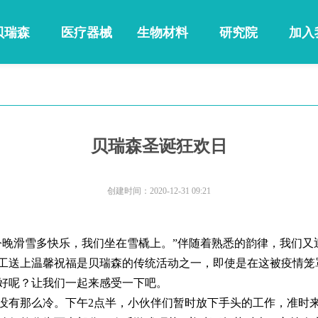
贝瑞森
医疗器械
生物材料
研究院
加入
贝瑞森圣诞狂欢日
创建时间：
2020-12-31
09:21
今晚滑雪多快乐，我们坐在雪橇上。”伴随着熟悉的韵律，我们又
工送上温馨祝福是贝瑞森的传统活动之一，即使是在这被疫情笼罩
好呢？让我们一起来感受一下吧。
有那么冷。下午2点半，小伙伴们暂时放下手头的工作，准时来