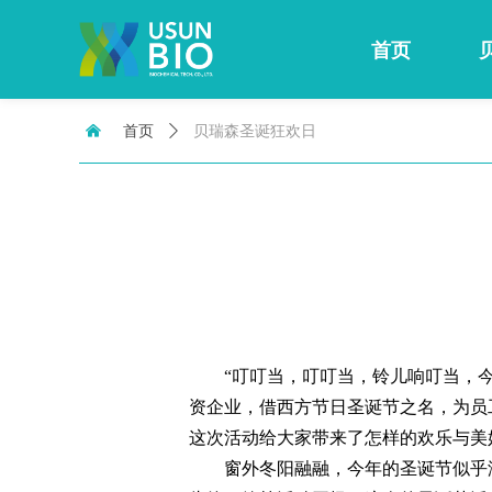
首页
낀
首页
ꄲ
贝瑞森圣诞狂欢日
“叮叮当，叮叮当，铃儿响叮当，
资企业，借西方节日圣诞节之名，为员
这次活动给大家带来了怎样的欢乐与美
窗外冬阳融融，今年的圣诞节似乎没