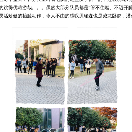
的跳得优哉游哉。。。虽然大部分队员都是“管不住嘴、不迈开腿
灵活矫健的抬腿动作，令人不由的感叹贝瑞森也是藏龙卧虎，潜