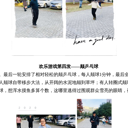
欢乐游戏第四发——颠乒乓球
最后一轮安排了相对轻松的颠乒乓球，每人颠球1分钟，最后全
人颠球自带移步大法，从开阔的水泥地颠到草坪；有人转圈式颠
球，想浑水摸鱼多算个数，这哪里逃得过围观群众雪亮的眼睛，