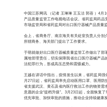
中国
江苏网讯
（记者
王琳
琳
王玉洁
郭蓓
）
4
月
1
产品质量监管工作电视电话
会议。省药监局药品
市场监管局和省药监局对出口医疗器械产品质量
会上，省商务厅、南京海关有关处室负责人分别
所辖商务、海关部门提出了工作要求。
于萌就做好
出口医疗器械质量监管工作做出了部
属地管理责任，切实保障我省出口医疗器械产品
法犯罪行为，形成高压态势和震慑威力。
王越在讲话中指出，疫情发生以来，省药监局强
月
27
日起，省药监局率先启动医用口罩、医用防
省支援武汉、黄石及省内医疗救治工作的物资需
意愿的企业
“
提档升级
”
。
3
月
23
日起，全面恢复了
优先审批、加快审批的措施，推动企业持续健康