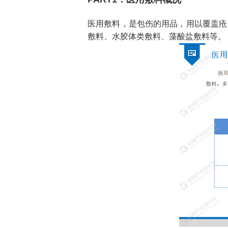
医用敷料，
是包伤的
用品，用以覆盖疮
敷料、水胶体类敷料、藻酸盐敷料等。