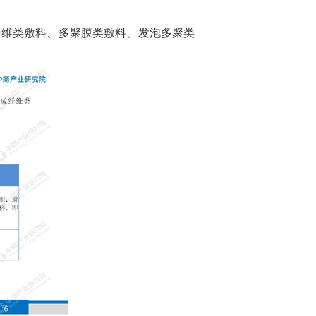
纤维类敷料、
多聚膜类
敷料、发泡多聚类