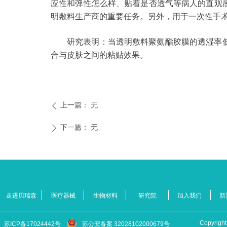
应性和弹性怎么样、贴着是否透气等病人的直观
明敷料生产商的重要任务。另外，用于一次性手
研究表明：当透明敷料聚氨酯胶膜的透湿率
合与皮肤之间的粘贴效果。
上一篇：
无
ꄴ
下一篇：
无
ꄲ
走进贝瑞森
医疗器械
生物材料
研究院
加入我们
新
Copyr
苏ICP备17024442号
苏公安备案 32028102000679号